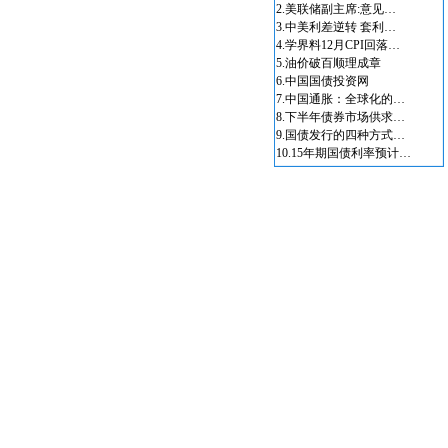
2.
美联储副主席:意见…
3.
中美利差逆转 套利…
4.
学界料12月CPI回落…
5.
油价破百顺理成章
6.
中国国债投资网
7.
中国通胀：全球化的…
8.
下半年债券市场供求…
9.
国债发行的四种方式…
10.
15年期国债利率预计…