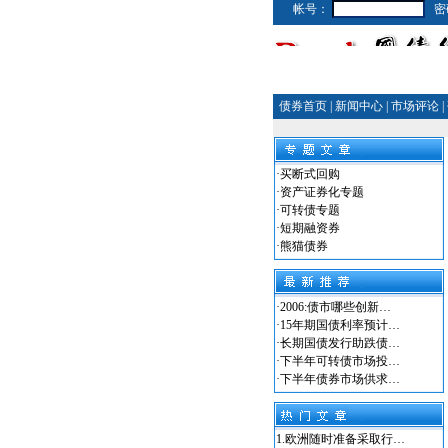
帐号：
密
债券首页
|
新闻中心
|
市场评论
|
·
买断式回购
·
资产证券化专题
·
可转债专题
·
短期融资券
·
熊猫债券
·
2006:债市哪些创新…
·
15年期国债利率预计…
·
长期国债发行助跌债…
·
下半年可转债市场投…
·
下半年债券市场供求…
1.
欧洲随时准备采取行…