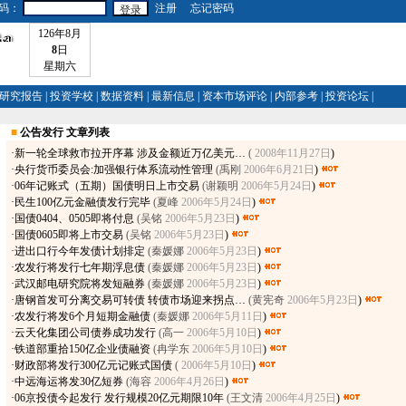
码：
注册
忘记密码
126年8月
8
日
星期六
研究报告
|
投资学校
|
数据资料
|
最新信息
|
资本市场评论
|
内部参考
|
投资论坛
|
■
公告发行 文章列表
·
新一轮全球救市拉开序幕 涉及金额近万亿美元…
(
2008年11月27日
)
·
央行货币委员会:加强银行体系流动性管理
(禹刚
2006年6月21日
)
·
06年记账式（五期）国债明日上市交易
(谢颖明
2006年5月24日
)
·
民生100亿元金融债发行完毕
(夏峰
2006年5月24日
)
·
国债0404、0505即将付息
(吴铭
2006年5月23日
)
·
国债0605即将上市交易
(吴铭
2006年5月23日
)
·
进出口行今年发债计划排定
(秦媛娜
2006年5月23日
)
·
农发行将发行七年期浮息债
(秦媛娜
2006年5月23日
)
·
武汉邮电研究院将发短融券
(秦媛娜
2006年5月23日
)
·
唐钢首发可分离交易可转债 转债市场迎来拐点…
(黄宪奇
2006年5月23日
)
·
农发行将发6个月短期金融债
(秦媛娜
2006年5月11日
)
·
云天化集团公司债券成功发行
(高一
2006年5月10日
)
·
铁道部重拾150亿企业债融资
(冉学东
2006年5月10日
)
·
财政部将发行300亿元记账式国债
(
2006年5月10日
)
·
中远海运将发30亿短券
(海容
2006年4月26日
)
·
06京投债今起发行 发行规模20亿元期限10年
(王文清
2006年4月25日
)