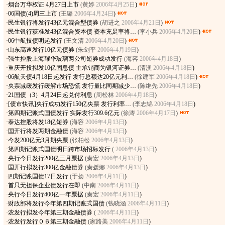
·
烟台万华权证 4月27日上市
(黄婷
2006年4月25日
)
·
06国债(4)周三上市
(王璐
2006年4月24日
)
·
民生银行将发行43亿元混合型债券
(胡进之
2006年4月21日
)
·
民生银行获准发43亿混合资本债 资本充足率将…
(李小兵
2006年4月20日
)
·
06中航技债明起发行
(王文清
2006年4月20日
)
·
山东高速发行10亿元债券
(朱剑平
2006年4月19日
)
·
强生控股上海耀华玻璃两公司短券成功发行
(海容
2006年4月18日
)
·
重庆开投拟发10亿固息债 主承销商为银河证券…
(清溪
2006年4月18日
)
·
06航天债4月18日起发行 发行总额达20亿元利…
(徐建军
2006年4月18日
)
·
央票减缓发行缓解市场恐慌 发行量比同期减少…
(陈继先
2006年4月18日
)
·
21国债（3）4月24日起兑付利息
(周松林
2006年4月18日
)
·
[债市快讯]央行成功发行150亿央票 发行利率…
(李志锦
2006年4月18日
)
·
第四期记账式国债发行 实际发行309.6亿元
(徐涛
2006年4月17日
)
·
泰达控股将发18亿短券
(海容
2006年4月13日
)
·
国开行将发两期金融债
(海容
2006年4月13日
)
·
今发200亿元3月期央票
(张柏松
2006年4月13日
)
·
第四期记账式国债明日跨市场招标发行
(
2006年4月13日
)
·
央行今日发行200亿三月票据
(秦宏
2006年4月13日
)
·
国开行拟发行300亿金融债券
(秦媛娜
2006年4月13日
)
·
四期记账国债17日发行
(于扬
2006年4月11日
)
·
首只无担保企业债发行在即
(中南
2006年4月11日
)
·
央行今日发行400亿一年票据
(秦宏
2006年4月11日
)
·
财政部将发行今年第四期记账式国债
(钱晓涵
2006年4月11日
)
·
农发行拟发今年第三期金融债券
(
2006年4月11日
)
·
农发行发行０６第三期金融债
(家路美
2006年4月11日
)