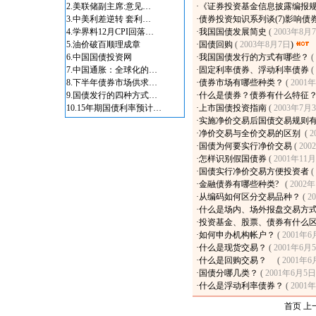
2.
美联储副主席:意见…
·
《证券投资基金信息披露编报规
3.
中美利差逆转 套利…
·
债券投资知识系列谈(7)影响债
4.
学界料12月CPI回落…
·
我国国债发展简史
(
2003年8月
5.
油价破百顺理成章
·
国债回购
(
2003年8月7日
)
6.
中国国债投资网
·
我国国债发行的方式有哪些？
(
7.
中国通胀：全球化的…
·
固定利率债券、浮动利率债券
(
8.
下半年债券市场供求…
·
债券市场有哪些种类？
(
2001
9.
国债发行的四种方式…
·
什么是债券？债券有什么特征
10.
15年期国债利率预计…
·
上市国债投资指南
(
2003年7月
·
实施净价交易后国债交易规则
·
净价交易与全价交易的区别
(
2
·
国债为何要实行净价交易
(
200
·
怎样识别假国债券
(
2001年11
·
国债实行净价交易方便投资者
(
·
金融债券有哪些种类?
(
2002
·
从编码如何区分交易品种？
(
2
·
什么是场内、场外报盘交易方
·
投资基金、股票、债券有什么
·
如何申办机构帐户？
(
2001年6
·
什么是现货交易？
(
2001年6月
·
什么是回购交易？
(
2001年6
·
国债分哪几类？
(
2001年6月5日
·
什么是浮动利率债券？
(
2001
首页 上