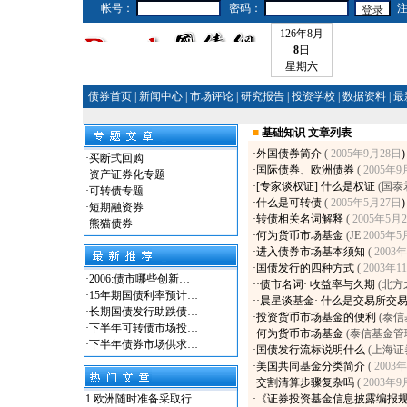
帐号：
密码：
126年8月
8
日
星期六
债券首页
|
新闻中心
|
市场评论
|
研究报告
|
投资学校
|
数据资料
|
最
■
基础知识 文章列表
·
外国债券简介
(
2005年9月28日
)
·
买断式回购
·
国际债券、欧洲债券
(
2005年9
·
资产证券化专题
·
[专家谈权证] 什么是权证
(国
·
可转债专题
·
什么是可转债
(
2005年5月27日
)
·
短期融资券
·
转债相关名词解释
(
2005年5月
·
熊猫债券
·
何为货币市场基金
(JE
2005年5
·
进入债券市场基本须知
(
2003
·
国债发行的四种方式
(
2003年1
·
2006:债市哪些创新…
·
·债市名词· 收益率与久期
(北
·
15年期国债利率预计…
·
·晨星谈基金· 什么是交易所交
·
长期国债发行助跌债…
·
投资货币市场基金的便利
(泰
·
下半年可转债市场投…
·
何为货币市场基金
(泰信基金
·
下半年债券市场供求…
·
国债发行流标说明什么
(上海证
·
美国共同基金分类简介
(
2003
·
交割清算步骤复杂吗
(
2003年9
1.
欧洲随时准备采取行…
·
《证券投资基金信息披露编报规