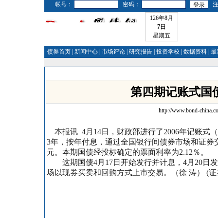
帐号：
密码：
126年8月
7
日
星期五
债券首页
|
新闻中心
|
市场评论
|
研究报告
|
投资学校
|
数据资料
|
最
第四期记账式国债
http://www.bond-china.c
本报讯 4月14日，财政部进行了2006年记账
3年，按年付息，通过全国银行间债券市场和证券交易
元。本期国债经投标确定的票面利率为2.12％。
这期国债4月17日开始发行并计息，4月20
场以现券买卖和回购方式上市交易。（徐 涛） (