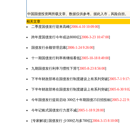
中国国债投资网所载文章、数据仅供参考。据此入市，风险自担。
相关文章
二季度国债发行迎来高峰
[
2006-4-10 10:09:00
]
跨年度国债发行今年或达8000亿
[
2006-3-23 10:47:00
]
国债发行余额管理启幕
[
2006-1-24 9:26:00
]
十一期国债发行利率将继续看低
[
2005-10-18 8:49:00
]
九期国债发行利率习惯性下滑?
[
2005-8-23 8:56:00
]
下半年财政部将在国债发行制度建设上有系列突破
[
2005-7-1 9:17
下半年财政部将在国债发行制度建设上有系列突破
[
2005-6-30 9:0
今年国债发行提前启动 300亿十年期国债25日招投标
[
2005-2-22 9:
今年记账式国债发行力度不减
[
2005-1-18 9:28:00
]
[专家解读] 国债发行 少300亿与多700亿
[
2004-3-15 8:10:00
]