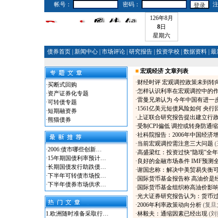
帐号：
密码：
126年8月
8
日
星期六
债券首页
|
新闻中心
|
市场评论
|
研究报告
|
投资学校
|
数据资料
|
最
■
宏观经济 文章列表
·
财经时评 宏观调控政策未到转
·
买断式回购
·
怎样认识利率在宏观调控中的
·
资产证券化专题
·
雷曼兄弟认为 今年中国有进一
·
可转债专题
·
1561亿美元短债风险如何 央
·
短期融资券
·
上证联合研究报告提出建立行
·
熊猫债券
·
受制CPI偏低 调控或转身防通缩
·
社科院报告：2006年中国经济增
·
当前宏观调控需注意三大问题
·
2006:债市哪些创新…
·
高盛梁红：投资过快“隐现”全
·
15年期国债利率预计…
·
良好的金融市场条件 IMF预测
·
长期国债发行助跌债…
·
谢国忠称：解决中美贸易失衡
·
下半年可转债市场投…
·
国际货币基金报告称 高油价是
·
下半年债券市场供求…
·
国际货币基金组织称高油价影
·
光大证券研究报告认为：货币
·
2006年利率政策动向分析
(复
1.
欧洲随时准备采取行…
·
林毅夫：通缩因素已经出现
(