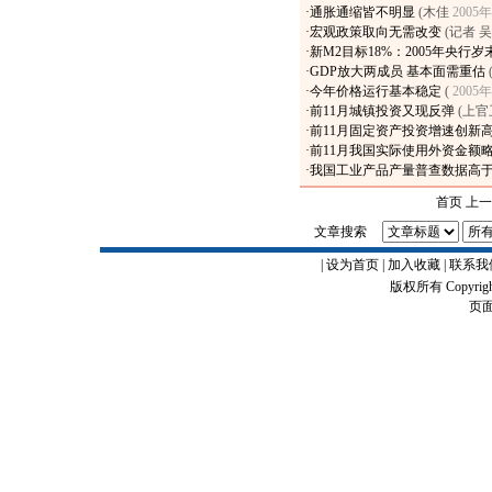
·
通胀通缩皆不明显
(木佳
2005
·
宏观政策取向无需改变
(记者 
·
新M2目标18%：2005年央行
·
GDP放大两成员 基本面需重估
·
今年价格运行基本稳定
(
2005
·
前11月城镇投资又现反弹
(上
·
前11月固定资产投资增速创新
·
前11月我国实际使用外资金额
·
我国工业产品产量普查数据高
首页 上
文章搜索
|
设为首页
|
加入收藏
|
联系我
版权所有 Copyrigh
页面