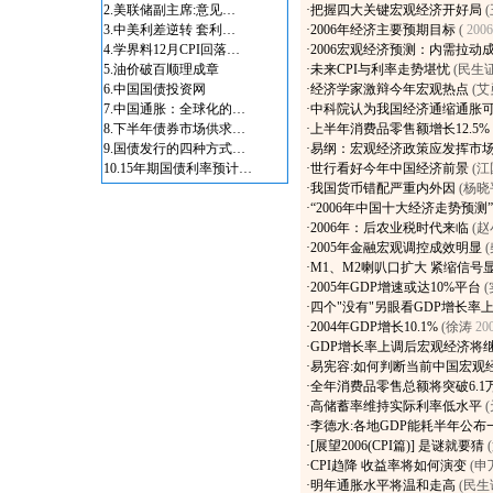
2.
美联储副主席:意见…
·
把握四大关键宏观经济开好局
3.
中美利差逆转 套利…
·
2006年经济主要预期目标
(
200
4.
学界料12月CPI回落…
·
2006宏观经济预测：内需拉动
5.
油价破百顺理成章
·
未来CPI与利率走势堪忧
(民生
6.
中国国债投资网
·
经济学家激辩今年宏观热点
(
7.
中国通胀：全球化的…
·
中科院认为我国经济通缩通胀
8.
下半年债券市场供求…
·
上半年消费品零售额增长12.5%
9.
国债发行的四种方式…
·
易纲：宏观经济政策应发挥市
10.
15年期国债利率预计…
·
世行看好今年中国经济前景
(
·
我国货币错配严重内外因
(杨
·
“2006年中国十大经济走势预测
·
2006年：后农业税时代来临
(
·
2005年金融宏观调控成效明显
·
M1、M2喇叭口扩大 紧缩信号
·
2005年GDP增速或达10%平台
·
四个"没有"另眼看GDP增长率
·
2004年GDP增长10.1%
(徐涛
20
·
GDP增长率上调后宏观经济将
·
易宪容:如何判断当前中国宏观
·
全年消费品零售总额将突破6.1
·
高储蓄率维持实际利率低水平
·
李德水:各地GDP能耗半年公布
·
[展望2006(CPI篇)] 是谜就要猜
·
CPI趋降 收益率将如何演变
(申
·
明年通胀水平将温和走高
(民生