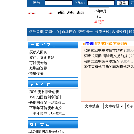
帐号：
密码：
126年8月
9
日
星期日
债券首页
|
新闻中心
|
市场评论
|
研究报告
|
投资学校
|
数据资料
|
最
■
[专题]
买断式回购 文章列表
·
买断式回购重整债市结构
(
200
·
买断式回购
·
买断式回购 清晰定义是前提
(
2
·
资产证券化专题
·
买断式回购缘何冷场?
(
2005年
·
可转债专题
·
国债买断式回购的套利模式及风
·
短期融资券
·
熊猫债券
·
2006:债市哪些创新…
·
15年期国债利率预计…
·
长期国债发行助跌债…
文章搜索
·
下半年可转债市场投…
·
下半年债券市场供求…
1.
欧洲随时准备采取行…