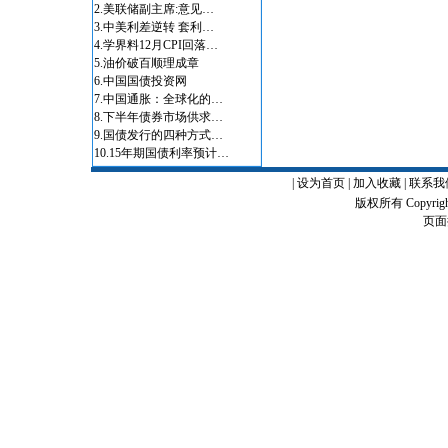
2.
美联储副主席:意见…
3.
中美利差逆转 套利…
4.
学界料12月CPI回落…
5.
油价破百顺理成章
6.
中国国债投资网
7.
中国通胀：全球化的…
8.
下半年债券市场供求…
9.
国债发行的四种方式…
10.
15年期国债利率预计…
|
设为首页
|
加入收藏
|
联系我
版权所有 Copyrigh
页面