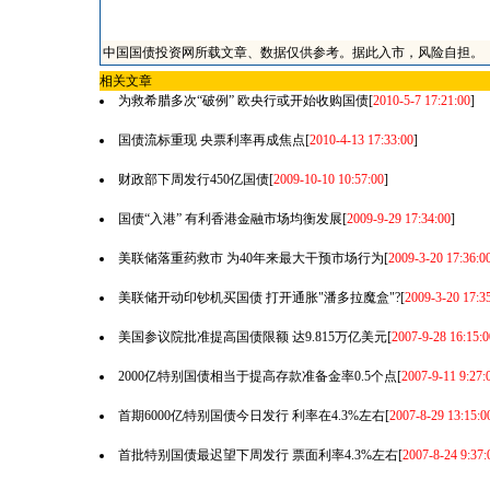
中国国债投资网所载文章、数据仅供参考。据此入市，风险自担。
相关文章
为救希腊多次“破例” 欧央行或开始收购国债
[
2010-5-7 17:21:00
]
国债流标重现 央票利率再成焦点
[
2010-4-13 17:33:00
]
财政部下周发行450亿国债
[
2009-10-10 10:57:00
]
国债“入港” 有利香港金融市场均衡发展
[
2009-9-29 17:34:00
]
美联储落重药救市 为40年来最大干预市场行为
[
2009-3-20 17:36:0
美联储开动印钞机买国债 打开通胀"潘多拉魔盒"?
[
2009-3-20 17:3
美国参议院批准提高国债限额 达9.815万亿美元
[
2007-9-28 16:15:0
2000亿特别国债相当于提高存款准备金率0.5个点
[
2007-9-11 9:27:
首期6000亿特别国债今日发行 利率在4.3%左右
[
2007-8-29 13:15:0
首批特别国债最迟望下周发行 票面利率4.3%左右
[
2007-8-24 9:37: