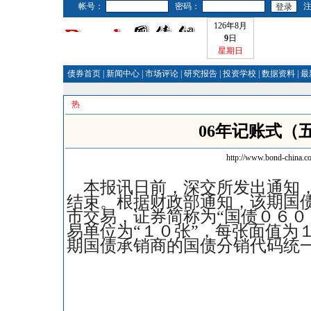
帐号：
密码：
126年8月
9
日
星期日
债券首页
|
新闻中心
|
市场评论
|
研究报告
|
投资学校
|
数据资料
|
最
热
06年记账式（
http://www.bond-china.c
本报讯日前，深交所发出通知，
结束。根据财政部通知，该期国
市交易，证券简称为“国债０６０
易单位为“１０张”，每张面值为
期国债承销商的国债分销代码统一