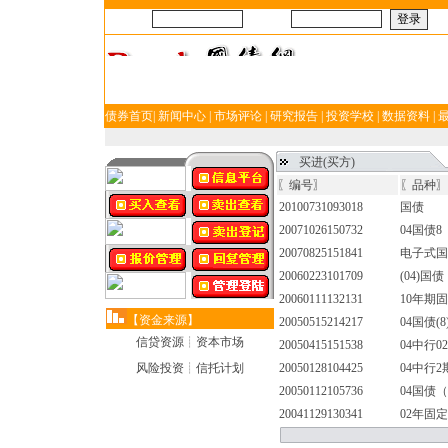
帐号：
密码：
债券首页
|
新闻中心
|
市场评论
|
研究报告
|
投资学校
|
数据资料
|
买进(买方)
〖编号〗
〖品种〗
20100731093018
国债
20071026150732
04国债8
20070825151841
电子式国
20060223101709
(04)国
20060111132131
10年期
【资金来源】
20050515214217
04国债(8
信贷资源┊资本市场
20050415151538
04中行02
风险投资┊信托计划
20050128104425
04中行2
20050112105736
04国债（
20041129130341
02年固