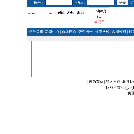
帐号：
密码：
126年8月
9
日
星期日
债券首页
|
新闻中心
|
市场评论
|
研究报告
|
投资学校
|
数据资料
|
最
|
设为首页
|
加入收藏
|
联系我
版权所有 Copyrigh
页面