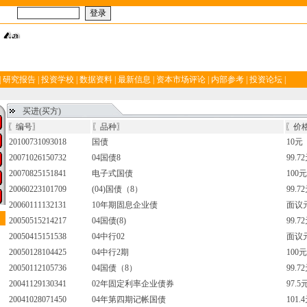
码：
注册
忘记密码
|
研究报告
|
投资学校
|
数据资料
|
最新信息
|
资本市场评论
|
内部参考
|
投资论坛
|
买进(买方)
〖编号〗
〖品种〗
〖价
20100731093018
国债
10元
20071026150732
04国债8
99.7
20070825151841
电子式国债
100元
20060223101709
(04)国债（8）
99.7
20060111132131
10年期固息企业债
面议
20050515214217
04国债(8)
99.7
20050415151538
04中行02
面议
20050128104425
04中行2期
100元
20050112105736
04国债（8）
99.7
20041129130341
02年固定利率企业债券
97.5
20041028071450
04年第四期记帐国债
101.