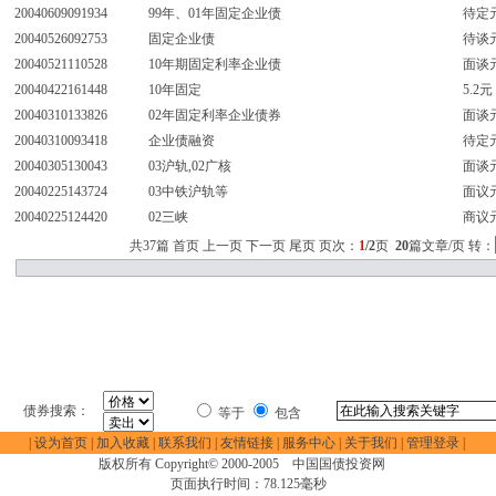
20040609091934
99年、01年固定企业债
待定
20040526092753
固定企业债
待谈
20040521110528
10年期固定利率企业债
面谈
20040422161448
10年固定
5.2元
20040310133826
02年固定利率企业债券
面谈
20040310093418
企业债融资
待定
20040305130043
03沪轨,02广核
面谈
20040225143724
03中铁沪轨等
面议
20040225124420
02三峡
商议
共37篇 首页 上一页
下一页
尾页
页次：
1
/2
页
20
篇文章/页 转：
债券搜索：
等于
包含
|
设为首页
|
加入收藏
|
联系我们
|
友情链接
| 服务中心 |
关于我们
|
管理登录
|
版权所有 Copyright© 2000-2005
中国国债投资网
页面执行时间：78.125毫秒