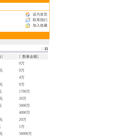
债券供需信息
设为首页
联系我们
加入收藏
格〗
〖数量金额〗
0万
2元
0万
4万
2元
0万
元
1700万
2元
20万
元
5000万
4000万
2元
20万
元
1万
4元
50000万