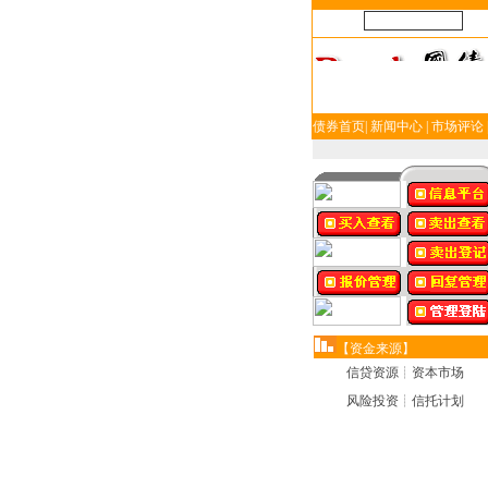
帐号：
密
债券首页
|
新闻中心
|
市场评论
【资金来源】
信贷资源┊资本市场
风险投资┊信托计划