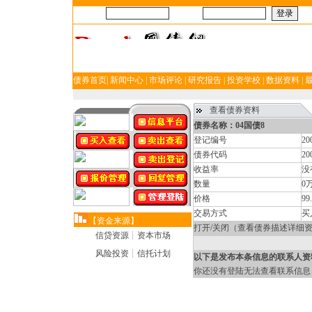
帐号：
密码：
债券首页
|
新闻中心
|
市场评论
|
研究报告
|
投资学校
|
数据资料
|
查看债券资料
债券名称：04国债8
登记编号
20
债券代码
20
收益率
没
数量
0
价格
99
交易方式
买
【资金来源】
打开/关闭（查看债券描述详细
信贷资源┊资本市场
风险投资┊信托计划
以下是发布本条信息的联系人资
你还没有登陆无法查看联系信