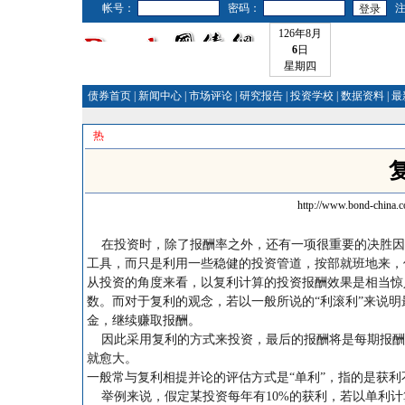
帐号：
密码：
126年8月
6
日
星期四
债券首页
|
新闻中心
|
市场评论
|
研究报告
|
投资学校
|
数据资料
|
最
热
http://www.bond-china.
在投资时，除了报酬率之外，还有一项很重要的决胜因素，
工具，而只是利用一些稳健的投资管道，按部就班地来，
从投资的角度来看，以复利计算的投资报酬效果是相当惊
数。而对于复利的观念，若以一般所说的“利滚利”来说
金，继续赚取报酬。
因此采用复利的方式来投资，最后的报酬将是每期报酬
就愈大。
一般常与复利相提并论的评估方式是“单利”，指的是获
举例来说，假定某投资每年有10%的获利，若以单利计算