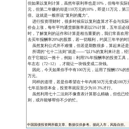
但如果以复利计算，虽然年获利率也是10%，但每年实际赚
元，但第二年赚的却是110万元的10%，即是11万元，第三
倍。这就是一般所说“复利的魔力”。
进行投资理财时，很多时候应以复利盘算才不会与实际
价会上涨，每年平均通货膨胀率若以5%计算，五年后必须
时，了解复利的运作和计算是相当重要的，我们常喜欢用“
去买年报酬率20%的股票，若一切顺利，约莫三年半的时间，
虽然复利公式并不难懂，但若是期数很多，算起来还是相
所谓的“七十二法则”就是------“以1%的复利来计
在于它能以一推十，例如：利用5%年报酬率的投资工具，经
年左右（72÷12），才能让一块钱变成二块钱。
因此，今天如果你手中有100万元，运用了报酬15%的投
万元。
同样的道理，若是你希望在十年内将50万元变成100万
七年后加倍本金，投资率就应至少为10.3%才行。
虽然利用七十二法则不像查表计算那么精确，但也已经
则，或许能够帮你不少的忙。
中国国债投资网所载文章、数据仅供参考。据此入市，风险自担。