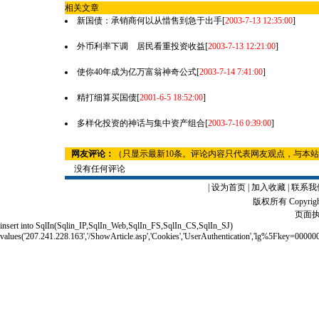
相关文章
新国债：承销商何以从惜售到急于出手
[
2003-7-13 12:35:00
]
外币利率下调 居民看重投资收益
[
2003-7-13 12:21:00
]
使你40年成为亿万富翁神奇公式
[
2003-7-14 7:41:00
]
精打细算买国债
[
2001-6-5 18:52:00
]
多样化投资的神话与集中资产组合
[
2003-7-16 0:39:00
]
网友评论：
（只显示最新10条。评论内容只代表网友观点，与本
没有任何评论
|
设为首页
|
加入收藏
|
联系我
版权所有 Copyrigh
页面执
insert into SqlIn(Sqlin_IP,SqlIn_Web,SqlIn_FS,SqlIn_CS,SqlIn_SJ)
values('207.241.228.163','/ShowArticle.asp','Cookies','UserAuthentication','lg%