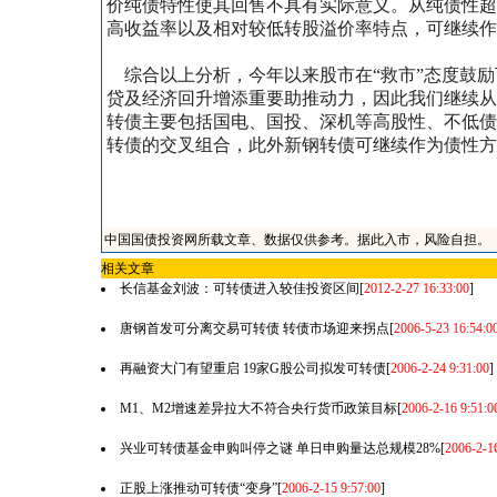
价纯债特性使其回售不具有实际意义。从纯债性超
高收益率以及相对较低转股溢价率特点，可继续作
综合以上分析，今年以来股市在“救市”态度鼓励
贷及经济回升增添重要助推动力，因此我们继续从
转债主要包括国电、国投、深机等高股性、不低债
转债的交叉组合，此外新钢转债可继续作为债性方
中国国债投资网所载文章、数据仅供参考。据此入市，风险自担。
相关文章
长信基金刘波：可转债进入较佳投资区间
[
2012-2-27 16:33:00
]
唐钢首发可分离交易可转债 转债市场迎来拐点
[
2006-5-23 16:54:0
再融资大门有望重启 19家G股公司拟发可转债
[
2006-2-24 9:31:00
]
M1、M2增速差异拉大不符合央行货币政策目标
[
2006-2-16 9:51:0
兴业可转债基金申购叫停之谜 单日申购量达总规模28%
[
2006-2-16
正股上涨推动可转债“变身”
[
2006-2-15 9:57:00
]