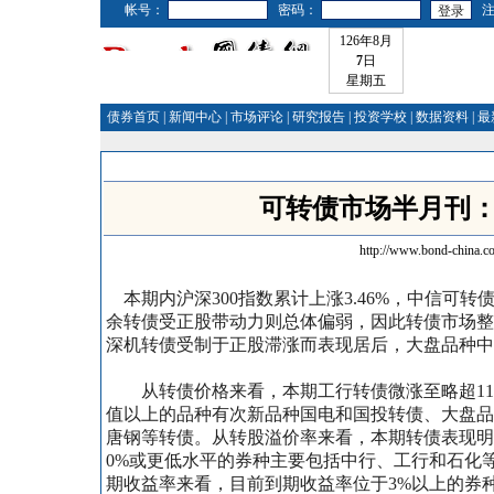
帐号：
密码：
126年8月
7
日
星期五
债券首页
|
新闻中心
|
市场评论
|
研究报告
|
投资学校
|
数据资料
|
最
可转债市场半月刊：
http://www.bond-china.c
本期内沪深300指数累计上涨3.46%，中信可转
余转债受正股带动力则总体偏弱，因此转债市场整
深机转债受制于正股滞涨而表现居后，
大盘品种中
从转债价格来看，本期工行转债微涨至略超110
值以上的品种有次新品种国电和国投转债、大盘品
唐钢等转债。从转股溢价率来看，本期转债表现明
0%或更低水平的券种主要包括中行、工行和石化
期收益率来看，目前到期收益率位于3%以上的券