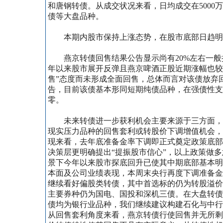
和唐钢转债。从成交状况来看，日均成交在500
债等大盘品种。
本期内股市保持上涨态势，在股市底部日趋明朗
燕京转债回售结果公告显示尚有20%左右一般
年以来股市展开反弹且燕京啤酒正股近期涨幅也较
售”态度而未形成全面回售，总体而言对该债放弃
告，目前该债基本形同短期纯债品种，在强债性支
零。
未来转债进一步获利机会主要来源于三方面，首
现实压力品种的回售套利或转股价下调增值机会，
现来看，去年底准备金率下调即正式奠定政策底部
决策层更明确提出“提振股市信心”，以上政策做
景下今年以来股市探底回升已使其中期底部基本明
本面及公司业绩表现，本周末央行再度下调准备金
继续看好偏股类转债，其中首选标的仍为转股溢价
主要券种仍为国电、国投和深机三债。在大盘转债
债均为银行业品种，我们继续建议构建石化与中行
从回售套利角度来看，燕京转债行使回售并无所剩