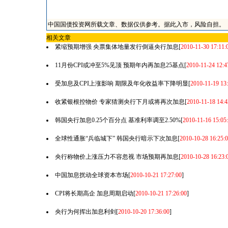
中国国债投资网所载文章、数据仅供参考。据此入市，风险自担。
相关文章
紧缩预期增强 央票集体地量发行倒逼央行加息
[
2010-11-30 17:11:
11月份CPI或冲至5%见顶 预期年内再加息25基点
[
2010-11-24 12:4
受加息及CPI上涨影响 期限及年化收益率下降明显
[
2010-11-19 13:
收紧银根控物价 专家猜测央行下月或将再次加息
[
2010-11-18 14:4
韩国央行加息0.25个百分点 基准利率调至2.50%
[
2010-11-16 15:05
全球性通胀“兵临城下” 韩国央行暗示下次加息
[
2010-10-28 16:25:
央行称物价上涨压力不容忽视 市场预期再加息
[
2010-10-28 16:23:
中国加息扰动全球资本市场
[
2010-10-21 17:27:00
]
CPI将长期高企 加息周期启动
[
2010-10-21 17:26:00
]
央行为何挥出加息利剑
[
2010-10-20 17:36:00
]