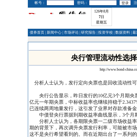
帐号：
密码：
126年8月
7
日
星期五
债券首页
|
新闻中心
|
市场评论
|
研究报告
|
投资学校
|
数据资料
|
最
央行管理流动性选择
http://www.bond-china.c
分析人士认为，发行定向央票也是回收流动性可
央行公告显示，昨日发行的10亿元3个月期央票，
亿元一年期央票，中标收
益率也继续持稳于2.34
已连续两周地量发行，这引发了业界对存款准备金
中债登央行票据到期收益率曲线显示，3个月期央票收
分析人士认为，各期限央票一二级市场收益率倒
期的背景下，再次调升央票发行利率，可能被市场
这不是央行希望看到的。而在近期出台了一系列的