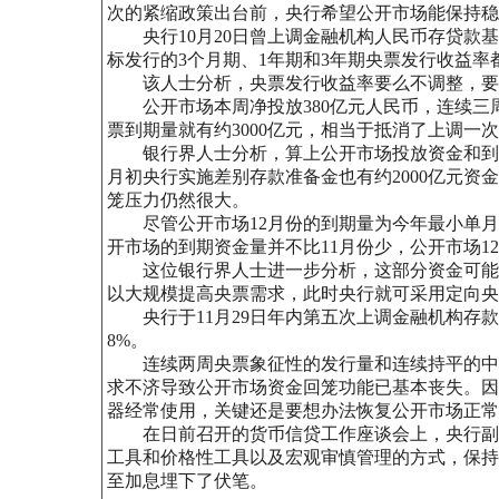
次的紧缩政策出台前，央行希望公开市场能保持稳
央行10月20日曾上调金融机构人民币存贷款基准
标发行的3个月期、1年期和3年期央票发行收益率
该人士分析，央票发行收益率要么不调整，要调
公开市场本周净投放380亿元人民币，连续三周
票到期量就有约3000亿元，相当于抵消了上调一次
银行界人士分析，算上公开市场投放资金和到期央
月初央行实施差别存款准备金也有约2000亿元
笼压力仍然很大。
尽管公开市场12月份的到期量为今年最小单月到
开市场的到期资金量并不比11月份少，公开市场12
这位银行界人士进一步分析，这部分资金可能带
以大规模提高央票需求，此时央行就可采用定向央
央行于11月29日年内第五次上调金融机构存款准
8%。
连续两周央票象征性的发行量和连续持平的中标
求不济导致公开市场资金回笼功能已基本丧失。因
器经常使用，关键还是要想办法恢复公开市场正常
在日前召开的货币信贷工作座谈会上，央行副行
工具和价格性工具以及宏观审慎管理的方式，保持
至加息埋下了伏笔。