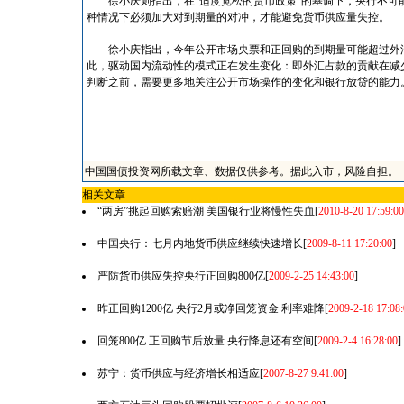
徐小庆则指出，在“适度宽松的货币政策”的基调下，央行不可
种情况下必须加大对到期量的对冲，才能避免货币供应量失控。
徐小庆指出，今年公开市场央票和正回购的到期量可能超过外汇
此，驱动国内流动性的模式正在发生变化：即外汇占款的贡献在减
判断之前，需要更多地关注公开市场操作的变化和银行放贷的能力
中国国债投资网所载文章、数据仅供参考。据此入市，风险自担。
相关文章
“两房”挑起回购索赔潮 美国银行业将慢性失血
[
2010-8-20 17:59:00
中国央行：七月内地货币供应继续快速增长
[
2009-8-11 17:20:00
]
严防货币供应失控央行正回购800亿
[
2009-2-25 14:43:00
]
昨正回购1200亿 央行2月或净回笼资金 利率难降
[
2009-2-18 17:08:
回笼800亿 正回购节后放量 央行降息还有空间
[
2009-2-4 16:28:00
]
苏宁：货币供应与经济增长相适应
[
2007-8-27 9:41:00
]