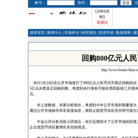
帐号：
密码：
126年8月
9
日
星期日
债券首页
|
新闻中心
|
市场评论
|
研究报告
|
投资学校
|
数据资料
|
最
回购800亿元人
http://www.bond-china.
央行2月24日在公开市场发行了800亿元人民币28天期正回购协议
5亿元央票及正回购到期，考虑到央行很有可能在周四延续三月期央
元。
对上述数据，专家分析指出，考虑到今年公开市场到期量很大，
通过公开市场操作而非直接加息，来防止因货币供应失控而可能引
中金公司分析员徐小庆指出，央行近期加大了公开市场的回笼力
止出现货币供应量增长失控的情况。