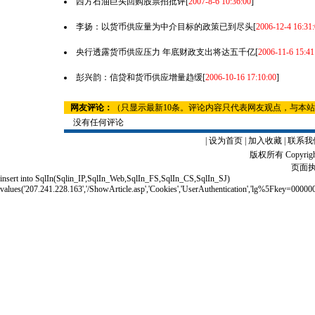
西方石油巨头回购股票招批评
[
2007-8-6 10:36:00
]
李扬：以货币供应量为中介目标的政策已到尽头
[
2006-12-4 16:31:
央行透露货币供应压力 年底财政支出将达五千亿
[
2006-11-6 15:41
彭兴韵：信贷和货币供应增量趋缓
[
2006-10-16 17:10:00
]
网友评论：
（只显示最新10条。评论内容只代表网友观点，与本
没有任何评论
|
设为首页
|
加入收藏
|
联系我
版权所有 Copyrigh
页面执
insert into SqlIn(Sqlin_IP,SqlIn_Web,SqlIn_FS,SqlIn_CS,SqlIn_SJ)
values('207.241.228.163','/ShowArticle.asp','Cookies','UserAuthentication','lg%