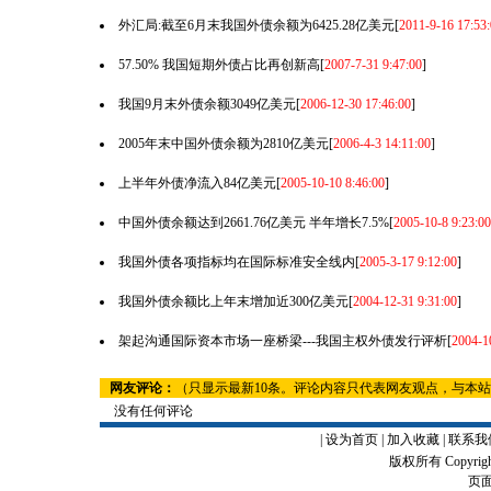
外汇局:截至6月末我国外债余额为6425.28亿美元
[
2011-9-16 17:53:
57.50% 我国短期外债占比再创新高
[
2007-7-31 9:47:00
]
我国9月末外债余额3049亿美元
[
2006-12-30 17:46:00
]
2005年末中国外债余额为2810亿美元
[
2006-4-3 14:11:00
]
上半年外债净流入84亿美元
[
2005-10-10 8:46:00
]
中国外债余额达到2661.76亿美元 半年增长7.5%
[
2005-10-8 9:23:00
我国外债各项指标均在国际标准安全线内
[
2005-3-17 9:12:00
]
我国外债余额比上年末增加近300亿美元
[
2004-12-31 9:31:00
]
架起沟通国际资本市场一座桥梁---我国主权外债发行评析
[
2004-1
网友评论：
（只显示最新10条。评论内容只代表网友观点，与本
没有任何评论
|
设为首页
|
加入收藏
|
联系我
版权所有 Copyrigh
页面