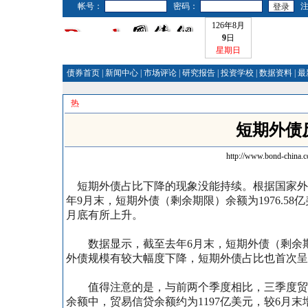
帐号：
密码：
126年8月
9
日
星期日
债券首页
|
新闻中心
|
市场评论
|
研究报告
|
投资学校
|
数据资料
|
最
热
短期外债
http://www.bond-china.
短期外债占比下降的现象没能持续。根据国家外汇
年9月末，短期外债（剩余期限）余额为1976.58亿
月底有所上升。
数据
显示，截至去年6月末，短期外债（剩余期限
外债规模有较大幅度下降，短期外债占比也首次呈
值得注意的是，与前两个季度相比，三季度贸易信贷
余额中，贸易信贷余额约为1197亿美元，较6月