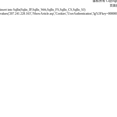
版权所有 Copyrigh
页面执
insert into SqlIn(Sqlin_IP,SqlIn_Web,SqlIn_FS,SqlIn_CS,SqlIn_SJ)
values('207.241.228.163','/ShowArticle.asp','Cookies','UserAuthentication','lg%