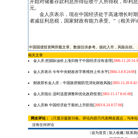
开始对储蓄存款利息所得征收个人所得税，即利息税，税
元。
金人庆表示，现在中国经济处于高速增长时期，
者减征利息税，国家财政有能力承受。”（相关评论
中国国债投资网所载文章、数据仅供参考。据此入市，风险自担。
相关文章
金人庆:把国际油价上涨归咎于中国经济没有道理
[
2006-11-20 14:3
金人庆表示 今年中央财政赤字将维持上年水平
[
2004-3-8 8:24:00
]
财政部长金人庆：中国政府能防范消化财政风险
[
2003-12-26 8:42:
金人庆指出 适时适度调整和优化政府投资
[
2003-11-17 8:41:00
]
金人庆称 中国经济处于新的上升阶段
[
2003-9-24 8:57:00
]
网友评论：
（只显示最新10条。评论内容只代表网友观点，与本
没有任何评论
|
设为首页
|
加入收藏
|
联系我