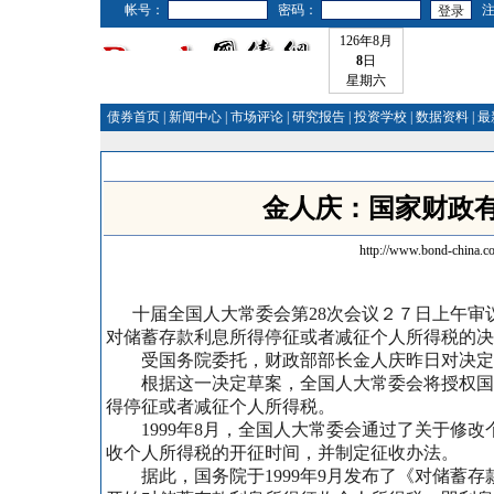
帐号：
密码：
126年8月
8
日
星期六
债券首页
|
新闻中心
|
市场评论
|
研究报告
|
投资学校
|
数据资料
|
最
金人庆：国家财政
http://www.bond-china.c
十届全国人大常委会第28次会议２７日上午审
对储蓄存款利息所得停征或者减征个人所得税的决
受国务院委托，财政部部长金人庆昨日对决定
根据这一决定草案，全国人大常委会将授权国
得停征或者减征个人所得税。
1999年8月，全国人大常委会通过了关于修改
收个人所得税的开征时间，并制定征收办法。
据此，国务院于1999年9月发布了《对储蓄存款