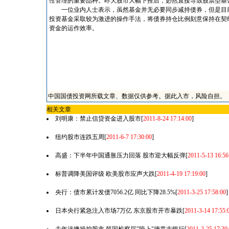
性管理的重要品种。昨天股市大幅下挫后，必然直接导致股票型基
一位业内人士表示，虽然基金并无必要同步减持债券，但是目前债券
投资基金采取较为激进的操作手法，将债券持仓比例刻意保持在契
资金的运作效率。
中国国债投资网所载文章、数据仅供参考。据此入市，风险自担。
相关文章
刘明康：禁止信贷资金进入股市
[
2011-8-24 17:14:00
]
纽约股市连跌五周
[
2011-6-7 17:30:00
]
高盛：下半年中国通胀压力回落 股市迎大幅反弹
[
2011-5-13 16:56
标普调降美国评级 欧美股市应声大跌
[
2011-4-19 17:19:00
]
央行：债市累计发债7056.2亿 同比下降28.5%
[
2011-3-25 17:58:00
]
日本央行紧急注入市场7万亿 东京股市开市暴跌
[
2011-3-14 17:55: