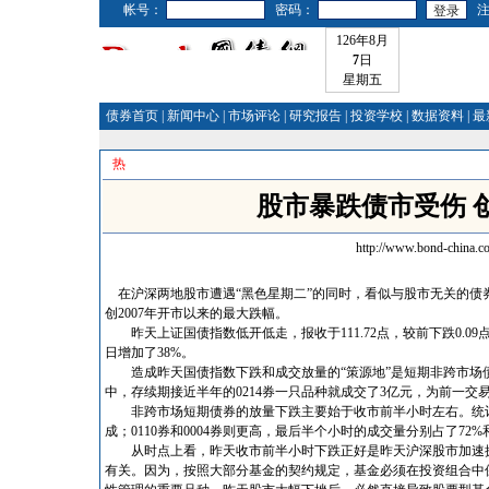
帐号：
密码：
126年8月
7
日
星期五
债券首页
|
新闻中心
|
市场评论
|
研究报告
|
投资学校
|
数据资料
|
最
热
股市暴跌债市受伤 创
http://www.bond-china.c
在沪深两地股市遭遇“黑色星期二”的同时，看似与股市无关的债券
创2007年开市以来的最大跌幅。
昨天上证国债指数低开低走，报收于111.72点，较前下跌0.09
日增加了38%。
造成昨天国债指数下跌和成交放量的“策源地”是短期非跨市场债券。
中，存续期接近半年的0214券一只品种就成交了3亿元，为前一交
非跨市场短期债券的放量下跌主要始于收市前半小时左右。统计结
成；0110券和0004券则更高，最后半个小时的成交量分别占了72%和
从时点上看，昨天收市前半小时下跌正好是昨天沪深股市加速探
有关。因为，按照大部分基金的契约规定，基金必须在投资组合中