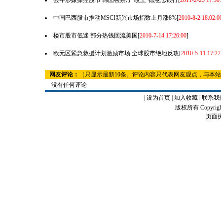
去年涉嫌操控股市 韩国检察厅"咬上"德意志银行
[
2011-2-25 17:30
中国巴西股市推动MSCI新兴市场指数上月涨8%
[
2010-8-2 18:02:0
楼市股市低迷 部分热钱回流美国
[
2010-7-14 17:26:00
]
欧元区紧急救援计划激励市场 全球股市绝地反攻
[
2010-5-11 17:27
网友评论：
（只显示最新10条。评论内容只代表网友观点，与本
没有任何评论
|
设为首页
|
加入收藏
|
联系我
版权所有 Copyrigh
页面执