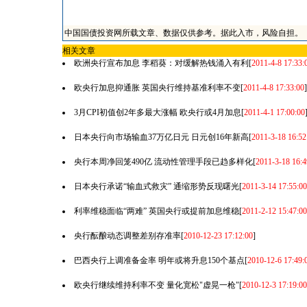
中国国债投资网所载文章、数据仅供参考。据此入市，风险自担。
相关文章
欧洲央行宣布加息 李稻葵：对缓解热钱涌入有利
[
2011-4-8 17:33:
欧央行加息抑通胀 英国央行维持基准利率不变
[
2011-4-8 17:33:00
]
3月CPI初值创2年多最大涨幅 欧央行或4月加息
[
2011-4-1 17:00:00
日本央行向市场输血37万亿日元 日元创16年新高
[
2011-3-18 16:52
央行本周净回笼490亿 流动性管理手段已趋多样化
[
2011-3-18 16:4
日本央行承诺“输血式救灾” 通缩形势反现曙光
[
2011-3-14 17:55:00
利率维稳面临“两难” 英国央行或提前加息维稳
[
2011-2-12 15:47:00
央行酝酿动态调整差别存准率
[
2010-12-23 17:12:00
]
巴西央行上调准备金率 明年或将升息150个基点
[
2010-12-6 17:49:
欧央行继续维持利率不变 量化宽松"虚晃一枪"
[
2010-12-3 17:19:00