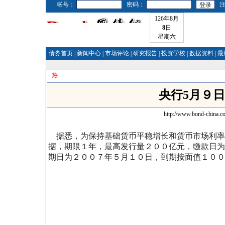
帐号：
密码：
126年8月
8
日
星期六
债券首页
|
新闻中心
|
市场评论
|
研究报告
|
投资学校
|
数据资料
|
最
热
央行5月９
http://www.bond-china.c
据悉，为保持基础货币平稳增长和货币市场利率
据，期限１年，最高发行量２００亿元，缴款日为
期日为２００７年５月１０日，到期按面值１００