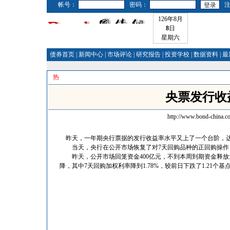
帐号：
密码：
126年8月
8
日
星期六
债券首页
|
新闻中心
|
市场评论
|
研究报告
|
投资学校
|
数据资料
|
最
热
央票发行收
http://www.bond-china.c
昨天，一年期央行票据的发行收益率水平又上了一个台阶，达到了2
当天，央行在公开市场恢复了对7天回购品种的正回购操作，正
昨天，公开市场回笼资金400亿元，不到本周到期资金释放
降，其中7天回购加权利率降到1.78%，较前日下跌了1.21个基