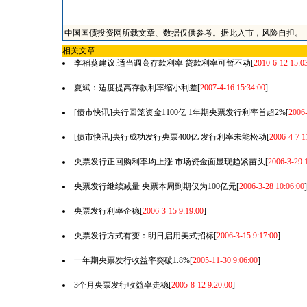
中国国债投资网所载文章、数据仅供参考。据此入市，风险自担。
相关文章
李稻葵建议:适当调高存款利率 贷款利率可暂不动
[
2010-6-12 15:0
夏斌：适度提高存款利率缩小利差
[
2007-4-16 15:34:00
]
[债市快讯]央行回笼资金1100亿 1年期央票发行利率首超2%
[
2006-
[债市快讯]央行成功发行央票400亿 发行利率未能松动
[
2006-4-7 1
央票发行正回购利率均上涨 市场资金面显现趋紧苗头
[
2006-3-29 
央票发行继续减量 央票本周到期仅为100亿元
[
2006-3-28 10:06:00
]
央票发行利率企稳
[
2006-3-15 9:19:00
]
央票发行方式有变：明日启用美式招标
[
2006-3-15 9:17:00
]
一年期央票发行收益率突破1.8%
[
2005-11-30 9:06:00
]
3个月央票发行收益率走稳
[
2005-8-12 9:20:00
]