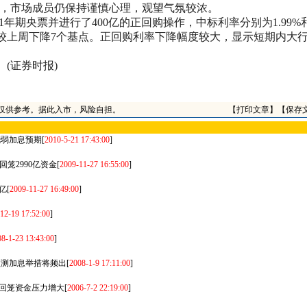
来看，市场成员仍保持谨慎心理，观望气氛较浓。
期央票并进行了400亿的正回购操作，中标利率分别为1.99%和1
购较上周下降7个基点。正回购利率下降幅度较大，显示短期内大
(证券时报)
仅供参考。据此入市，风险自担。
【
打印文章
】【
保存
浇弱加息预期
[
2010-5-21 17:43:00
]
回笼2990亿资金
[
2009-11-27 16:55:00
]
亿
[
2009-11-27 16:49:00
]
12-19 17:52:00
]
8-1-23 13:43:00
]
构预测加息举措将频出
[
2008-1-9 17:11:00
]
回笼资金压力增大
[
2006-7-2 22:19:00
]