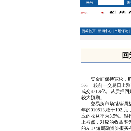
帐号：
密
债券首页
|
新闻中心
|
市场评论
|
回
资金面保持宽松，昨日
5% ，较前一交易日上涨
成交471.9亿。从质
较大预期。
交易所市场继续调整，成交
年的010513,收于102
应的收益率为3.5%。银
上被点，对应的收益率为
的A-1+短期融资券报买在