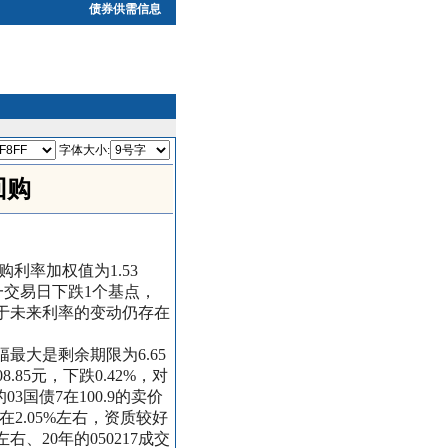
债券供需信息
字体大小:
回购
率加权值为1.53
前一交易日下跌1个基点，
于未来利率的变动仍存在
幅最大是剩余期限为6.65
8.85元，下跌0.42%，对
国债7在100.9的卖价
2.05%左右，资质较好
右、20年的050217成交