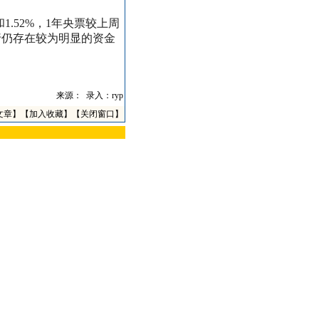
.52%，1年央票较上周
行仍存在较为明显的资金
来源：
录入：ryp
文章
】【
加入收藏
】【
关闭窗口
】