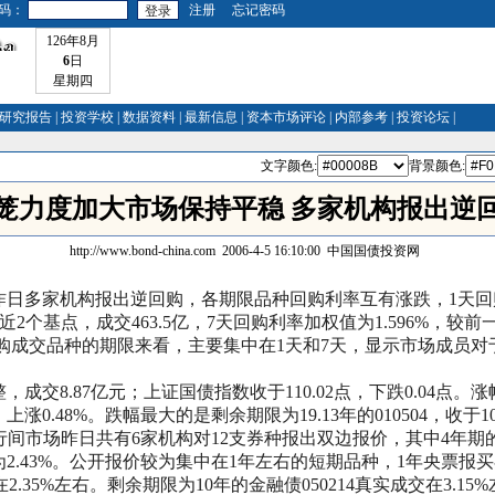
码：
注册
忘记密码
126年8月
6
日
星期四
研究报告
|
投资学校
|
数据资料
|
最新信息
|
资本市场评论
|
内部参考
|
投资论坛
|
文字颜色:
背景颜色:
笼力度加大市场保持平稳 多家机构报出逆
http://www.bond-china.com
2006-4-5 16:10:00
中国国债投资网
多家机构报出逆回购，各期限品种回购利率互有涨跌，1天回购利
近2个基点，成交463.5亿，7天回购利率加权值为1.596%，较
押回购成交品种的期限来看，主要集中在1天和7天，
显示市场成员对
8.87亿元；上证国债指数收于110.02点，下跌0.04点。涨
.元，上涨0.48%。跌幅最大的是剩余期限为19.13年的010504，收于10
行间市场昨日共有6家机构对12支券种报出双边报价，其中4年期的03
2.43%。公开报价较为集中在1年左右的短期品种，1年央票报买在
2.35%左右。剩余期限为10年的金融债050214真实成交在3.15%左