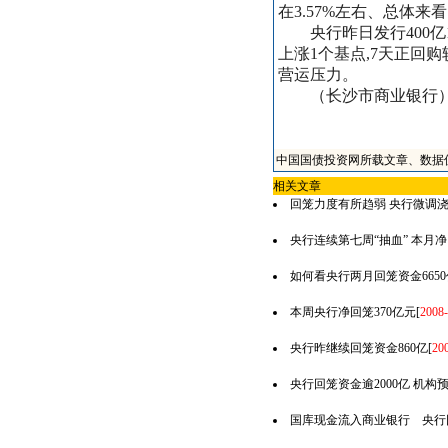
在3.57%左右、总体
央行昨日发行400亿1年
上涨1个基点,7天正回
营运压力。
（长沙市商业银行） 
中国国债投资网所载文章、数据
相关文章
回笼力度有所趋弱 央行微调
央行连续第七周“抽血” 本月净
如何看央行两月回笼资金6650
本周央行净回笼370亿元
[
2008-
央行昨继续回笼资金860亿
[
200
央行回笼资金逾2000亿 机
国库现金流入商业银行 央行