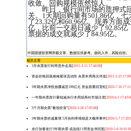
收敛。回购规模依然惊人。
昨日，银行间市场的质押式回购量
关。1天期回购量有501.86亿，
了23.32亿和60.96亿。现券方
亿，比前一交易日减少了92.85
票据的成交就减少了84.95亿。
中国国债投资网所载文章、数据仅供参考。据此入市，风险自担。
相关文章
3月央票发行利率意外走高
[
2011-3-11 17:44:00
]
资金价格回落难掩紧张流动性 央票本周再次停发
[
2011-1-25 17:09
3年期央票净投放骤减至190亿元 资金面重回宽松
[
2010-7-16 17:11
一年期央票发行量锐减央行本周或再向市场注资
[
2010-6-1 17:43:0
3个月期央票“量缩价涨”
[
2010-5-28 17:05:00
]
3年期央票价减量增 5月份利率维稳是大概率事件
[
2010-5-7 17:20:
央行加量发行3年期央票 或连续11周资金净回笼
[
2010-5-6 16:41:0