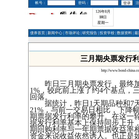
帐号：
密码：
126年8月
10
日
星期一
债券首页
|
新闻中心
|
市场评论
|
研究报告
|
投资学校
|
数据资料
|
最
三月期央票发行利
http://www.bond-china.c
昨日三月期央票发行，最终加权平均
1%，较此前上涨了约4个基点，
回落。
据统计，昨日1天期品种和7天期品
21%，与前一交易日相比，下降
期票据发行利率的攀升。在这一
据发行利率基本上保持同步上升
期回购利率与一年期票据收益率相
资金来说收益依然诱人。也正是