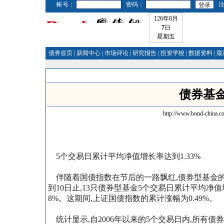
帐号：
密码：
126年8月
7
日
星期五
债券首页
|
新闻中心
|
市场评论
|
研究报告
|
投资学校
|
数据资料
|
最
债券基
http://www.bond-china.c
5个交易日累计平均净值增长率达到1.33%
伴随着国债指数在节后的一路飘红,债券型基金的净
到10日止,13只债券型基金5个交易日累计平均净值
8%。这期间,上证国债指数的累计涨幅为0.49%。
统计显示,自2006年以来的5个交易日内,所有债