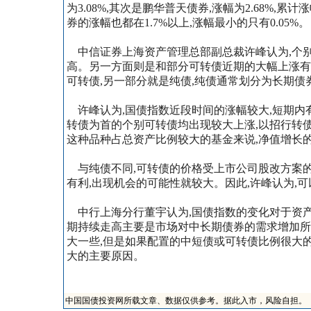
为3.08%,其次是鹏华普天债券,涨幅为2.68%
券的涨幅也都在1.7%以上,涨幅最小的只有0.05%。
中信证券上海资产管理总部副总裁许峰认为,个别
高。另一方面则是和部分可转债近期的大幅上涨有
可转债,另一部分就是纯债,纯债通常划分为长期债
许峰认为,国债指数近段时间的涨幅较大,短期内
转债为首的个别可转债均出现较大上涨,以招行转债
这种品种占总资产比例较大的基金来说,净值增长
与纯债不同,可转债的价格受上市公司股改方案的
有利,出现机会的可能性就较大。因此,许峰认为,
中行上海分行董宇认为,国债指数的变化对于资产
期持续走高主要是市场对中长期债券的需求增加所
大一些,但是如果配置的中短债或可转债比例很大的
大的主要原因。
中国国债投资网所载文章、数据仅供参考。据此入市，风险自担。