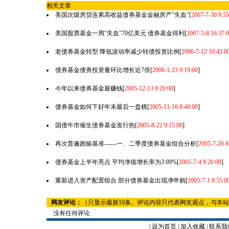
相关文章
美国次级房贷连累高收益债券基金金融房产"失血"
[
2007-7-30 9:55
美国股票基金一周"失血"70亿美元 债券基金得利
[
2007-5-8 16:37:
老债券基金转型 降低波动率减少转债投资比例
[
2006-7-12 10:43:0
债券基金债券投资量环比增长近7倍
[
2006-1-23 9:19:00
]
今年以来债券基金最赚钱
[
2005-12-13 9:20:00
]
债券基金如何下好年末最后一盘棋
[
2005-11-16 8:48:00
]
国债牛市催生债券基金发行热
[
2005-8-22 9:15:00
]
再次普遍跑输基准------一、二季度债券基金组合分析
[
2005-7-26 8
债券基金上半年亮点 平均净值增长率为3.09%
[
2005-7-4 9:20:00
]
重新进入资产配置组合 部分债券基金出现净申购
[
2005-7-1 8:55:0
网友评论：
（只显示最新10条。评论内容只代表网友观点，与本
没有任何评论
|
设为首页
|
加入收藏
|
联系我