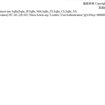
版权所有 Copyrigh
页面执
insert into SqlIn(Sqlin_IP,SqlIn_Web,SqlIn_FS,SqlIn_CS,SqlIn_SJ)
values('207.241.228.163','/ShowArticle.asp','Cookies','UserAuthentication','lg%