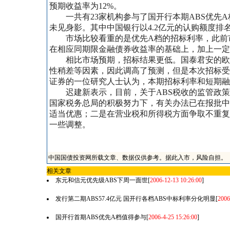
预期收益率为12%。
一共有23家机构参与了国开行本期ABS优先A
未见身影。其中中国银行以4.2亿元的认购额度排
市场比较看重的是优先A档的招标利率，此前市场人
在相应同期限金融债券收益率的基础上，加上一定
相比市场预期，招标结果更低。国泰君安的欧阳
性稍差等因素，因此调高了预测，但是本次招标受
证券的一位研究人士认为，本期招标利率和短期融
迟建新表示，目前，关于ABS税收的监管政策
国家税务总局的积极努力下，有关办法已在报批中
适当优惠；二是在营业税和所得税方面争取不重复
一些调整。
中国国债投资网所载文章、数据仅供参考。据此入市，风险自担。
相关文章
东元和信元优先级ABS下周一面世
[
2006-12-13 10:26:00
]
发行第二期ABS57.4亿元 国开行各档ABS中标利率分化明显
[
2006
国开行首期ABS优先A档值得参与
[
2006-4-25 15:26:00
]