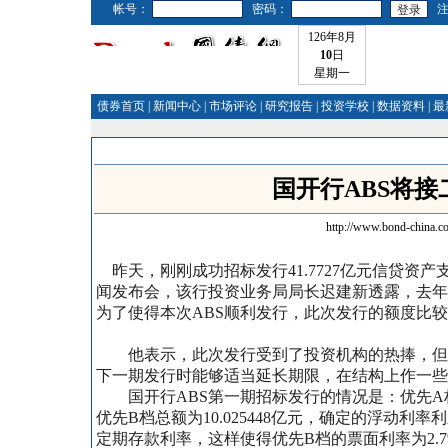
帐号：
密码：
126年8月
10
日
星期一
债券首页
|
新闻中心
|
市场评论
|
研究报告
|
投资学校
|
数据资料
|
最
国开行ABS将接
http://www.bond-china.c
昨天，刚刚成功招标发行41.7727亿元信贷资产支
闻发布会，该行投资业务局局长迟建新透露，去年国
为了使得本次ABS顺利发行，此次发行的额
度比较
他表示，此次发行受到了投资机构的热捧，但是
下一期发行时能够适当延长期限，在结构上作一些
国开行ABS第一期招标发行的情况是：优先A档总额
优先B档总额为10.025448亿元，确定的浮动
定期存款利率，这样使得优先B档的票面利率为2.7%；