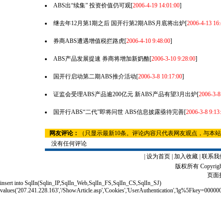
ABS出“续集” 投资价值仍可观
[
2006-4-19 14:01:00
]
继去年12月第1期之后 国开行第2期ABS月底将出炉
[
2006-4-13 16:
券商ABS遭遇增值税拦路虎
[
2006-4-10 9:48:00
]
ABS产品发展提速 券商将增加新奶酪
[
2006-3-10 9:28:00
]
国开行启动第二期ABS推介活动
[
2006-3-8 10:17:00
]
证监会受理ABS产品逾200亿元 新ABS产品有望3月出炉
[
2006-3-8
国开行ABS“二代”即将问世 ABS信息披露亟待完善
[
2006-3-8 9:13
网友评论：
（只显示最新10条。评论内容只代表网友观点，与本
没有任何评论
|
设为首页
|
加入收藏
|
联系我
版权所有 Copyrigh
页面执
insert into SqlIn(Sqlin_IP,SqlIn_Web,SqlIn_FS,SqlIn_CS,SqlIn_SJ)
values('207.241.228.163','/ShowArticle.asp','Cookies','UserAuthentication','lg%