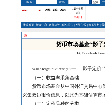
帐号：
密码：
126年8月
9
日
星期日
债券首页
|
新闻中心
|
市场评论
|
研究报告
|
投资学校
|
数据资料
|
最
热
货币市场基金“影子
http://www.bond-china.
一、“影子定价
so-line-height-rule: exactly">
（一）收益率采集基础
货币市场基金从中国外汇交易中心
采集双边报价信息，以此为基础估算市
（二）定价品种的分类