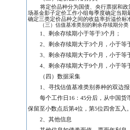
将定价品种分为国债、央行票据和政
场基金影子定价工作小组每季度确定当期
确定三类定价品种之间的收益率折溢价标
（三）估值基准类别的剩余存续期分类
1
、剩余存续期小于等于
3
个月；
2
、剩余存续期大于
3
个月，小于等
3
、剩余存续期大于
6
个月，小于等
4
、剩余存续期大于
9
个月，小于等
（四）数据采集
1
、寻找估值基准类别券种的双边报
每个工作日
16
：
45
分后，从中国货
保留至小数点后第
4
位，第
5
位四舍五入
2
、其他信息