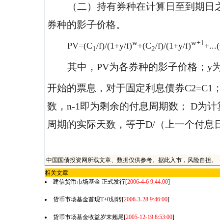
（二）持有券种在计算日至到期日
券种的影子价格。
w
w+1
PV=(C
/f)/(1+y/f)
+(C
/f)/(1+y/f)
+...
1
2
其中，
PV
为各券种的影子价格；
y
开始的票息，对于固定利息债券
C2=C1
数，
n-1
即为剩余的付息周期数；
D
为计
周期的实际天数，等于
D/
（上一个付息
中国国债投资网所载文章、数据仅供参考。据此入市，风险自担。
相关文章
建信货币市场基金 正式发行
[
2006-4-6 9:44:00
]
货币市场基金首现T+0划转
[
2006-3-28 9:46:00
]
货币市场基金收益岁末翘尾
[
2005-12-19 8:53:00
]