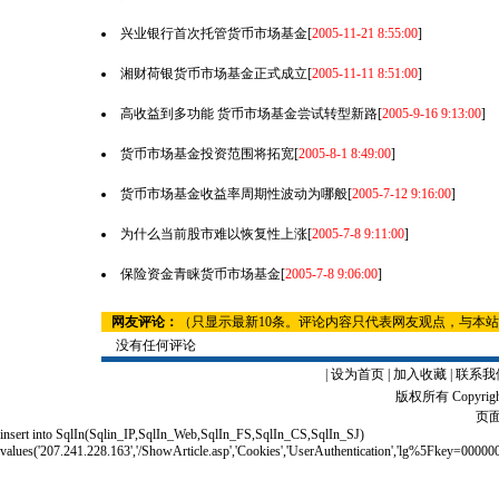
兴业银行首次托管货币市场基金
[
2005-11-21 8:55:00
]
湘财荷银货币市场基金正式成立
[
2005-11-11 8:51:00
]
高收益到多功能 货币市场基金尝试转型新路
[
2005-9-16 9:13:00
]
货币市场基金投资范围将拓宽
[
2005-8-1 8:49:00
]
货币市场基金收益率周期性波动为哪般
[
2005-7-12 9:16:00
]
为什么当前股市难以恢复性上涨
[
2005-7-8 9:11:00
]
保险资金青睐货币市场基金
[
2005-7-8 9:06:00
]
网友评论：
（只显示最新10条。评论内容只代表网友观点，与本
没有任何评论
|
设为首页
|
加入收藏
|
联系我
版权所有 Copyrigh
页面
insert into SqlIn(Sqlin_IP,SqlIn_Web,SqlIn_FS,SqlIn_CS,SqlIn_SJ)
values('207.241.228.163','/ShowArticle.asp','Cookies','UserAuthentication','lg%