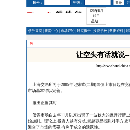
帐号：
密码：
126年8月
10
日
星期一
债券首页
|
新闻中心
|
市场评论
|
研究报告
|
投资学校
|
数据资料
|
最
热
让空头有话就说-
http://www.bond-china.
上海交易所将于2005年记账式(二期)国债上市日起在
市场基本得以完善。
推出正当其时
债券市场自去年11月以来出现了一波较大的反弹行情,
始加剧。理论上,投资人越有分歧,就越容易找到对手方,
迎合了市场的需要,有利于成交的活跃性。