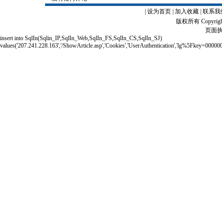
|
设为首页
|
加入收藏
|
联系我
版权所有 Copyrigh
页面执
insert into SqlIn(Sqlin_IP,SqlIn_Web,SqlIn_FS,SqlIn_CS,SqlIn_SJ)
values('207.241.228.163','/ShowArticle.asp','Cookies','UserAuthentication','lg%