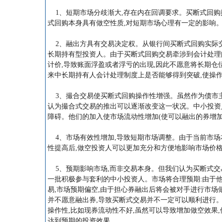
1、短期市场分歧渐大,存在内在回调要求。买断式回购
式回购本身具有做空性质,对短期市场心理有一定的影响
2、融出方具有交易决定权。从银行间买断式回购实际交
长期持有型投资人。由于买断式回购交易牵涉到会计处理
计价,导致账面浮盈或者浮亏的出现,因此不愿意将长期仓
来中长期持有人会计处理制度上是否能够得到突破,使操
3、撮合交易使买断式回购操作性增强。虽然作为债市主
认为撮合式交易的推出可以逐渐改变这一状况。中小投资
障碍。他们的加入使市场流动性增加(使可以融出的券增加
4、市场有效性增加,导致短期市场调整。由于当前市场
性提高后,做空投资人可以更加充分和方便地影响市场价格
5、预期影响市场,而非交易本身。但我们认为买断式交
一批积极参与套利的中小投资人。市场将合理预期:由于
易,市场预期偏空,由于担心券融出后将会被对手进行市场
并不愿意融出券,导致买断式交易并不一定可以顺利进行
操作性,比如现券流动性不好,虽然可以导致增加做空效果
达到预期的投资效果。