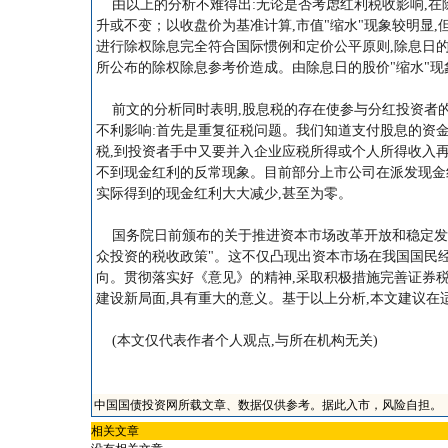
由以上的分析不难得出:无论是否考虑红利税收影响,在除
升或不变；以收盘价为基准计算,市值"缩水"现象较明显
进行除权除息完全符合国际惯例和定价公平原则,除息日的
所公布的除权除息参考价造成。由除息日的股价"缩水"现
前文的分析同时表明,股息税的存在使参与分红投资者的
不利影响:首先是重复征税问题。我们知道支付股息的资
税,到投资者手中又要并入企业应税所得或个人所得收入
不到现金红利的反常现象。目前部分上市公司在派发现金
实际得到的现金红利大大减少,甚至为零。
国务院日前颁布的关于推进资本市场改革开放和稳定发展
众投资的税收政策"。这不仅凸现出资本市场在我国国民
向。贯彻落实好《意见》的精神,采取积极措施完善证券税
建设新局面,具有重大的意义。基于以上分析,本文建议
(本文仅代表作者个人观点,与所在机构无关)
中国国债投资网所载文章、数据仅供参考。据此入市，风险自担。
相关文章