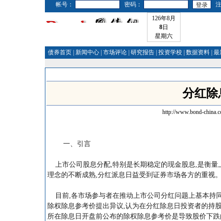
帐号：
密码：
126年8月
8
日
星期六
债券首页
|
新闻中心
|
市场评论
|
研究报告
|
投资学校
|
数据资料
|
最
分红除
http://www.bond-china.
一、引言
上市公司股息分配,特别是长期稳定的现金股息,是衡量
理念的不断成熟,分红派息日益受
到证券市场各方的重视
目前,各市场参与者在推动上市公司分红问题上基本持同
除权除息参考价提出异议,认为在分红除息日投资者的持股总
所在除息日开盘前公布的除权除息参考价是导致股价下跌