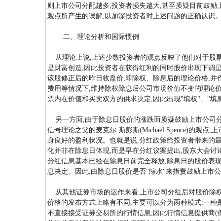
则上市公司分配越多,投资者损失越大,甚至质疑目前鼓励
观点所产生的误解,以加深投资者对上述问题的正确认识
二、理论分析和国际惯例
从理论上说,上述少数投资者的观点反映了他们对于股票
是财富创造,因此投资者在获得红利的同时股价出现下调
该股修正后的昨日收盘价,即除权、除息后的理论价格,
费用等情况下,维持除权除息后公司市场价值不变的理论
票内在价值和买卖双方的供求决定,因此出现"填权"、"填
另一方面,由于除息日股价的涨跌而质疑鼓励上市公司分红
信号理论之父的麦克尔·斯彭斯(Michael Spence)
身良好的盈利状况。也就是说,分红政策给投资者带来的最
化并非在除息日体现,而是早在分红议案提出,股东大会讨
分红信息基本已经在除息日前完全释放,除息日的股价表
息决定。因此,由除息日股价是否"缩水"来指责鼓励上市
从其他证券市场的运作来看,上市公司分红后对股价除权
价格的发布方式上略有不同,主要可以分为两种模式:一种
不直接接受证券交易所的行情信息,因此行情信息提供商(例如Re