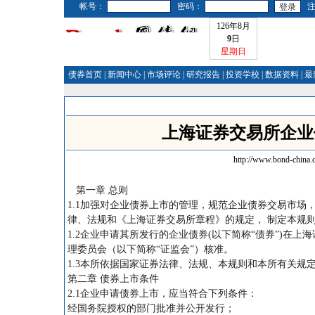
帐号：
密码：
126年8月
9
日
星期日
债券首页
|
新闻中心
|
市场评论
|
研究报告
|
投资学校
|
数据资料
|
最
上海证券交易所企业债
http://www.bond-china.
第一章 总则
1.1加强对企业债券上市的管理，规范企业债券交易市
律、法规和《上海证券交易所章程》的规定， 制定本规
1.2企业申请其所发行的企业债券(以下简称“债券”)在上
理委员会（以下简称“证监会”）核准。
1.3本所依据国家证券法律、法规、本规则和本所有关规
第二章 债券上市条件
2.1企业申请债券上市，应当符合下列条件：
经国务院授权的部门批准并公开发行；