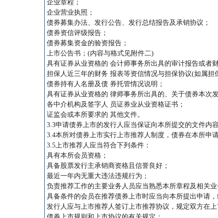
企业章程；
企业营业执照；
债券募集办法、发行公告、发行总结报告及承销协议；
债券资信评级报告；
债券募集资金的验资报告；
上市公告书；(内容与格式见附件二)
具有证券从业资格的 会计师事务所出具的审计报告或者
担保人近三年的财务 报表等资信情况与担保协议(如属担
债券持有人名册及债 券托管情况说明；
具有证券从业资格的 律师事务所出具的、关于债券本次
各中介机构及签字人 员证券业从业资格证书；
证监会或本所要求的 其他文件。
3.3申请债券上市的发行人应当保证向本所提交的文件内
3.4本所对债券上市实行上市推荐人制度，债券在本所
3.5上市推荐人应当符合下列条件：
具有本所会员资格；
具备股票发行主承销商资格且信誉良好；
最近一年内无重大违法违规行为；
负责推荐工作的主要业务人员应当熟悉本所章程及相关业
具备条件的会员在推荐债券上市时应当向本所提出申请，
发行人应与上市推荐人签订上市推荐协议，规定双方在上
债券上市规则和上市协议的有关规定；