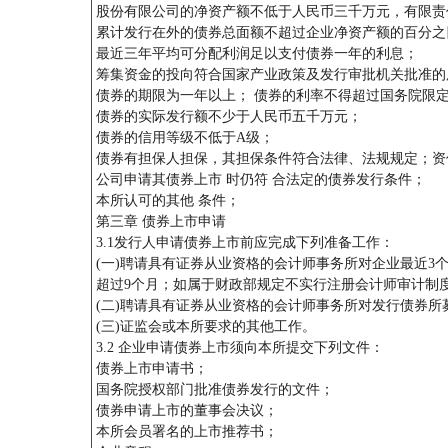
股份有限公司的净资产额不低于人民币三千万元，有限责
累计发行在外的债券总面额不超过企业净资产额的百分之
最近三年平均可分配利润足以支付债券一年的利息；
筹集资金的投向符合国家产业政策及发行审批机关批准的
债券的期限为一年以上； 债券的利率不得超过国务院限
债券的实际发行额不少于人民币五千万元；
债券的信用等级不低于A级；
债券有担保人担保，其担保条件符合法律、法规规定；资
公司申请其债券上市 时仍符 合法定的债券发行条件；
本所认可的其他 条件；
第三章 债券上市申请
3.1发行人申请债券上市前应完成下列准备工作：
(一)聘请具有证券从业资格的会计师事务所对企业最近
超过9个月；如属于财政部规定不实行注册会计师审计制
(二)聘请具有证券从业资格的会计师事务所对发行债券
(三)证监会或本所要求的其他工作。
3.2 企业申请债券上市须向本所提交下列文件：
债券上市申请书；
国务院授权部门批准债券发行的文件；
债券申请上市的董事会决议；
本所会员署名的上市推荐书；